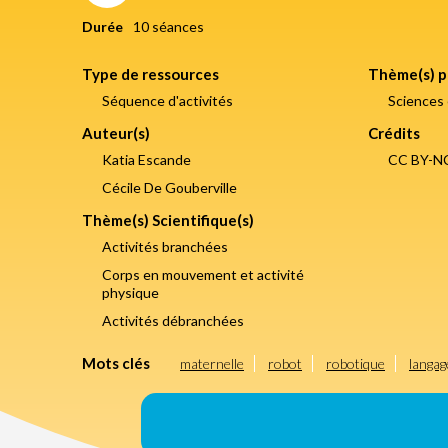
Durée
10 séances
Type de ressources
Thème(s) p
Séquence d'activités
Sciences 
Auteur(s)
Crédits
Katia Escande
CC BY-N
Cécile De Gouberville
Thème(s) Scientifique(s)
Activités branchées
Corps en mouvement et activité
physique
Activités débranchées
Mots clés
maternelle
robot
robotique
langag