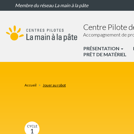
Jouer
Aller
Membre du réseau La main à la pâte
au
au
robot
contenu
principal
Centre Pilote 
Accompagnement de proxim
PRÉSENTATION
CP
PRÊT DE MATÉRIEL
Gardanne
Nav
principale
Accueil
Jouer au robot
CYCLE
1