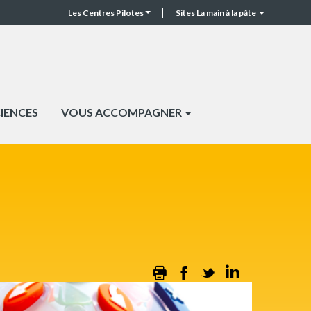
Les Centres Pilotes
Sites La main à la pâte
CP
Top
header
CIENCES
VOUS ACCOMPAGNER
Print
Facebook
Twitter
Linkedin